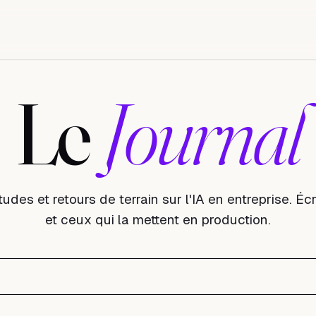
L
e
J
o
u
r
n
a
l
udes et retours de terrain sur l'IA en entreprise. Écr
et ceux qui la mettent en production.