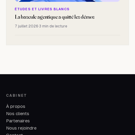
ÉTUDES ET LIVRES BLANCS
La bascule agentique a quitté les démos
7 juillet 2026
·
3 min de lecture
CABINET
À propos
Nos clients
Partenaires
Nous rejoindre