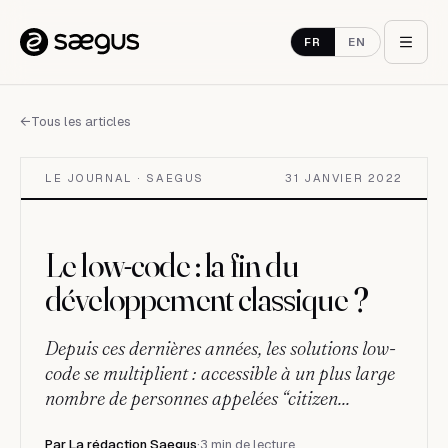
Aller au contenu
FR
EN
←
Tous les articles
LE JOURNAL · SAEGUS
31 JANVIER 2022
Le low-code : la fin du
développement classique ?
Depuis ces dernières années, les solutions low-
code se multiplient : accessible à un plus large
nombre de personnes appelées “citizen...
Par
La rédaction Saegus
·
3 min de lecture